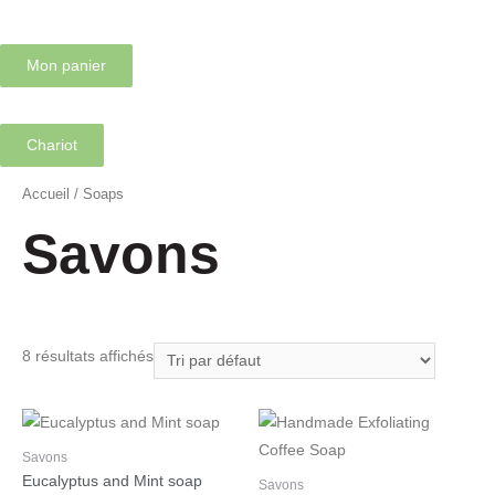
Aller
Menu
au
Mon panier
contenu
Menu
Chariot
Accueil
/ Soaps
Savons
8 résultats affichés
Savons
Eucalyptus and Mint soap
Savons