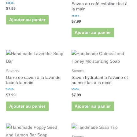
Savon au café exfoliant fait à
Note
$
7.99
la main
0
sur
5
Ajouter au panier
Note
$
7.99
0
sur
5
Ajouter au panier
Savons
Savons
Barre de savon à la lavande
Savon hydratant à l'avoine et
faite à la main
au miel fait à la main
Note
Note
$
7.99
$
7.99
0
0
sur
sur
5
5
Ajouter au panier
Ajouter au panier
Savons