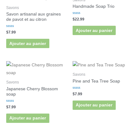
Handmade Soap Trio
Savons
Savon artisanal aux graines
Note
$
22.99
de pavot et au citron
0
sur
5
Ajouter au panier
Note
$
7.99
0
sur
5
Ajouter au panier
Savons
Pine and Tea Tree Soap
Savons
Japanese Cherry Blossom
Note
$
7.99
soap
0
sur
5
Ajouter au panier
Note
$
7.99
0
sur
5
Ajouter au panier